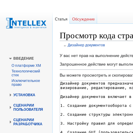
Статья
Обсуждение
Просмотр кода стр
←
Дизайнер документов
Перейти
Перейти
У вас нет прав на выполнение дейс
ВВЕДЕНИЕ
к
к
Запрошенное действие могут выполн
О платформе XM
навигации
поиску
Технологический
Вы можете просмотреть и скопироват
стек
Исключительное
право
УСТАНОВКА
СЦЕНАРИИ
ПОЛЬЗОВАТЕЛЯ
СЦЕНАРИИ
РАЗРАБОТЧИКА