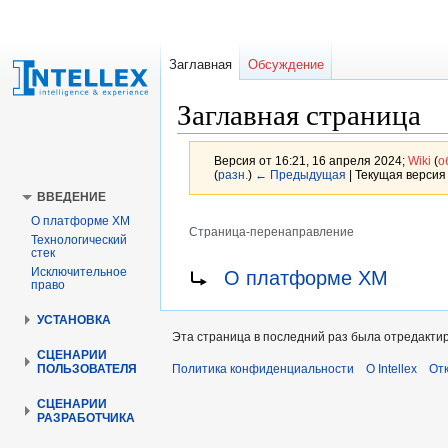
Заглавная
Обсуждение
Заглавная страница
Версия от 16:21, 16 апреля 2024;
Wiki
(
о
(
разн.
)
← Предыдущая
| Текущая версия 
ВВЕДЕНИЕ
О платформе XM
Страница-перенаправление
Технологический
стек
Перейти
Перейти
Перенаправление на:
Исключительное
О платформе ХМ
право
к
к
навигации
поиску
УСТАНОВКА
Эта страница в последний раз была отредактир
СЦЕНАРИИ
Политика конфиденциальности
О Intellex
Отк
ПОЛЬЗОВАТЕЛЯ
СЦЕНАРИИ
РАЗРАБОТЧИКА