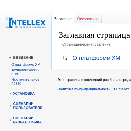
Заглавная
Обсуждение
Заглавная страница
Страница-перенаправление
Перейти
Перейти
Перенаправление на:
О платформе ХМ
ВВЕДЕНИЕ
к
к
О платформе XM
навигации
поиску
Технологический
стек
Исключительное
Эта страница в последний раз была отреда
право
Политика конфиденциальности
О Intellex
УСТАНОВКА
СЦЕНАРИИ
ПОЛЬЗОВАТЕЛЯ
СЦЕНАРИИ
РАЗРАБОТЧИКА